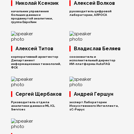
Николай Ксензик
Алексей Волков
начальник управления
руководитель цифровой
больших данных и
лаборатории, АЛРОСА
продвинутой аналитики,
группа ЕвроХим
Алексей Титов
Владислав Беляев
корпоративный архитектор
сооснователь и
Департамент
исполнительный директор
информационных технологий,
ИИ-платформы AutoFAQ
ФСК
Сергей Щербаков
Андрей Гершун
Руководитель отдела
эксперт Лаборатории
аналитики данных и ML ICL
Искусственного Интеллекта,
Services
1С‑Рарус