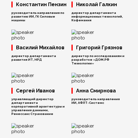
Константин Пензин
Николай Галкин
руководитель направления по
директор департамента
развитию ИИ, ГК Силовые
информационных технологий,
машины
Кофемания
Василий Михайлов
Григорий Грязнов
директор департамента
директор по исследованиям и
развития ИТ, НРД
разработке «ДОМ.РФ
Технологии»
Сергей Иванов
Анна Смирнова
управляющий директор
руководитель направления
департамента
ИИ, АФЛТ-Системс
корпоративной архитектуры и
управления данными,
Ренессанс Страхование